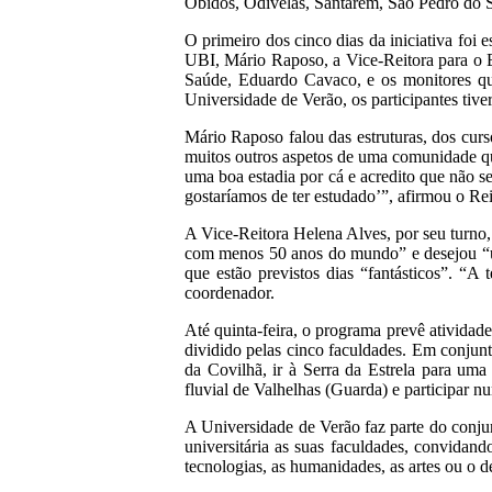
Óbidos, Odivelas, Santarém, São Pedro do Sul
O primeiro dos cinco dias da iniciativa foi 
UBI, Mário Raposo, a Vice-Reitora para o 
Saúde, Eduardo Cavaco, e os monitores qu
Universidade de Verão, os participantes tiv
Mário Raposo falou das estruturas, dos cur
muitos outros aspetos de uma comunidade q
uma boa estadia por cá e acredito que não 
gostaríamos de ter estudado’”, afirmou o Rei
A Vice-Reitora Helena Alves, por seu turno,
com menos 50 anos do mundo” e desejou “u
que estão previstos dias “fantásticos”. “A
coordenador.
Até quinta-feira, o programa prevê atividad
dividido pelas cinco faculdades. Em conjunt
da Covilhã, ir à Serra da Estrela para um
fluvial de Valhelhas (Guarda) e participar n
A Universidade de Verão faz parte do conju
universitária as suas faculdades, convidando
tecnologias, as humanidades, as artes ou o d