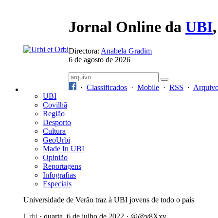
Jornal Online da
UBI
Directora:
Anabela Gradim
6 de agosto de 2026
·
Classificados
·
Mobile
·
RSS
·
Arquiv
UBI
Covilhã
Região
Desporto
Cultura
GeoUrbi
Made In UBI
Opinião
Reportagens
Infografias
Especiais
Universidade de Verão traz à UBI jovens de todo o país
Urbi
· quarta, 6 de julho de 2022 · @@y8Xxv