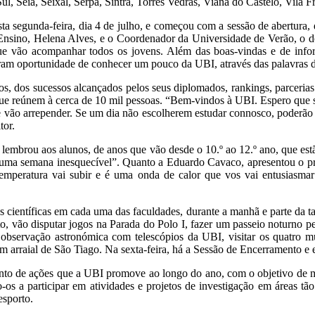
, Seia, Seixal, Serpa, Sintra, Torres Vedras, Viana do Castelo, Vila F
esta segunda-feira, dia 4 de julho, e começou com a sessão de abertura,
Ensino, Helena Alves, e o Coordenador da Universidade de Verão, o d
e vão acompanhar todos os jovens. Além das boas-vindas e de info
eram oportunidade de conhecer um pouco da UBI, através das palavras d
sos, dos sucessos alcançados pelos seus diplomados, rankings, parceri
ue reúnem à cerca de 10 mil pessoas. “Bem-vindos à UBI. Espero que s
se vão arrepender. Se um dia não escolherem estudar connosco, poderã
tor.
 lembrou aos alunos, de anos que vão desde o 10.º ao 12.º ano, que es
ma semana inesquecível”. Quanto a Eduardo Cavaco, apresentou o pro
 temperatura vai subir e é uma onda de calor que vos vai entusiasmar
es científicas em cada uma das faculdades, durante a manhã e parte da 
o, vão disputar jogos na Parada do Polo I, fazer um passeio noturno p
a observação astronómica com telescópios da UBI, visitar os quatro m
um arraial de São Tiago. Na sexta-feira, há a Sessão de Encerramento e 
nto de ações que a UBI promove ao longo do ano, com o objetivo de m
-os a participar em atividades e projetos de investigação em áreas tão
esporto.