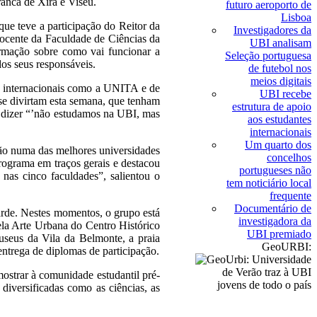
ranca de Xira e Viseu.
futuro aeroporto de
Lisboa
 que teve a participação do Reitor da
Investigadores da
ocente da Faculdade de Ciências da
UBI analisam
rmação sobre como vai funcionar a
Seleção portuguesa
os seus responsáveis.
de futebol nos
meios digitais
as internacionais como a UNITA e de
UBI recebe
e divirtam esta semana, que tenham
estrutura de apoio
o dizer “’não estudamos na UBI, mas
aos estudantes
internacionais
Um quarto dos
tão numa das melhores universidades
concelhos
grama em traços gerais e destacou
portugueses não
 nas cinco faculdades”, salientou o
tem noticiário local
frequente
Documentário de
tarde. Nestes momentos, o grupo está
investigadora da
ela Arte Urbana do Centro Histórico
UBI premiado
useus da Vila da Belmonte, a praia
GeoURBI:
entrega de diplomas de participação.
ostrar à comunidade estudantil pré-
 diversificadas como as ciências, as