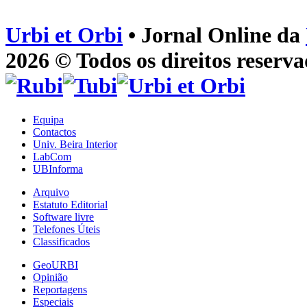
Urbi et Orbi
• Jornal Online da
2026 © Todos os direitos reserva
Equipa
Contactos
Univ. Beira Interior
LabCom
UBInforma
Arquivo
Estatuto Editorial
Software livre
Telefones Úteis
Classificados
GeoURBI
Opinião
Reportagens
Especiais