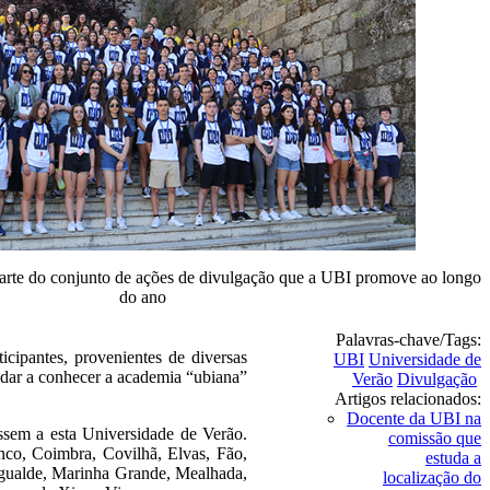
arte do conjunto de ações de divulgação que a UBI promove ao longo
do ano
Palavras-chave/Tags:
cipantes, provenientes de diversas
UBI
Universidade de
a dar a conhecer a academia “ubiana”
Verão
Divulgação
Artigos relacionados:
Docente da UBI na
ssem a esta Universidade de Verão.
comissão que
nco, Coimbra, Covilhã, Elvas, Fão,
estuda a
ngualde, Marinha Grande, Mealhada,
localização do