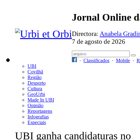
Jornal Online 
Directora:
Anabela Grad
7 de agosto de 2026
·
Classificados
·
Mobile
·
R
UBI
Covilhã
Região
Desporto
Cultura
GeoUrbi
Made In UBI
Opinião
Reportagens
Infografias
Especiais
UBI ganha candidaturas no