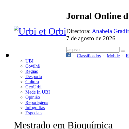
Jornal Online 
Directora:
Anabela Grad
7 de agosto de 2026
·
Classificados
·
Mobile
·
R
UBI
Covilhã
Região
Desporto
Cultura
GeoUrbi
Made In UBI
Opinião
Reportagens
Infografias
Especiais
Mestrado em Bioquímica