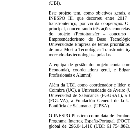
(UBI).
Este projeto tem, como objetivos gerais, 
INESPO III, que decorreu entre 2017 
transfronteiriço, por via da cooperação. O
principal, concentrando três ações concretas
do projeto (Prototransfer – concur
Empreendedorismo de Base Tecnológica
Universidade-Empresa de temas prioritári
de uma Mostra Tecnológica Transfronteiriça
mercado das tecnologias apoiadas.
A equipa de gestão do projeto conta co
Economia), coordenadora geral, e Edga
Profissionais e Alumni).
Além da UBI, como coordenador e líder, o
Coimbra (UC), a Universidade de Aveiro (U
Universidad de Salamanca (FGUSAL), a Fu
(FGUVA), a Fundación General de la U
Pontifícia de Salamanca (UPSA).
O INESPO Plus tem como data de término j
Programa Interreg España-Portugal (POCT
global de 296.041,41€ (UBI: 61.754,88€)