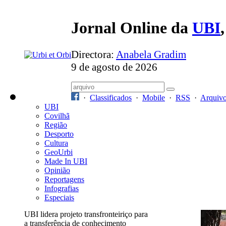
Jornal Online da
UBI
Directora:
Anabela Gradim
9 de agosto de 2026
·
Classificados
·
Mobile
·
RSS
·
Arquiv
UBI
Covilhã
Região
Desporto
Cultura
GeoUrbi
Made In UBI
Opinião
Reportagens
Infografias
Especiais
UBI lidera projeto transfronteiriço para
a transferência de conhecimento