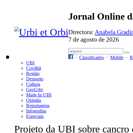
Jornal Online 
Directora:
Anabela Grad
7 de agosto de 2026
·
Classificados
·
Mobile
·
R
UBI
Covilhã
Região
Desporto
Cultura
GeoUrbi
Made In UBI
Opinião
Reportagens
Infografias
Especiais
Projeto da UBI sobre cancro 