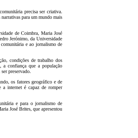
munitária precisa ser criativa.
s narrativas para um mundo mais
rsidade de Coimbra, Maria José
Pedro Jerónimo, da Universidade
 comunitária e ao jornalismo de
ção, condições de trabalho dos
, a confiança que a população
a ser preservado.
ndo, os fatores geográfico e de
e a internet é capaz de romper
itária e para o jornalismo de
aria José Brites, que apresentou