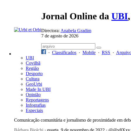
Jornal Online da
UBI
Directora:
Anabela Gradim
7 de agosto de 2026
·
Classificados
·
Mobile
·
RSS
·
Arquiv
UBI
Covilhã
Região
Desporto
Cultura
GeoUrbi
Made In UBI
Opinião
Reportagens
Infografias
Especiais
Comunicação comunitária e jornalismo de proximidade em deb
Bárbara Biolchi
· quarta, 9 de novembro de 2022 · @@y8Xxv