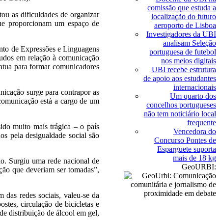
comissão que estuda a
ou as dificuldades de organizar
localização do futuro
que proporcionam um espaço de
aeroporto de Lisboa
Investigadores da UBI
analisam Seleção
mento de Expressões e Linguagens
portuguesa de futebol
tudos em relação à comunicação
nos meios digitais
atua para formar comunicadores
UBI recebe estrutura
de apoio aos estudantes
internacionais
nicação surge para contrapor as
Um quarto dos
 comunicação está a cargo de um
concelhos portugueses
não tem noticiário local
frequente
ido muito mais trágica – o país
Vencedora do
os pela desigualdade social são
Concurso Pontes de
Esparguete suporta
mais de 18 kg
ão. Surgiu uma rede nacional de
GeoURBI:
ção que deveriam ser tomadas”,
 das redes sociais, valeu-se da
stes, circulação de bicicletas e
e distribuição de álcool em gel,