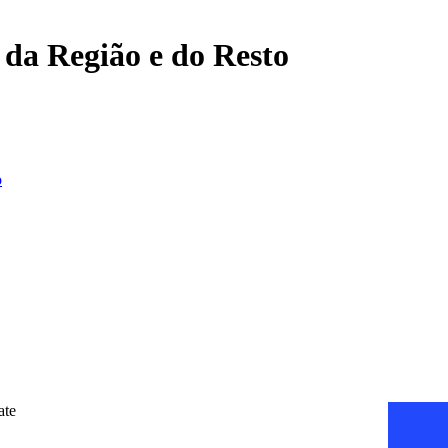
, da Região e do Resto
o
ate