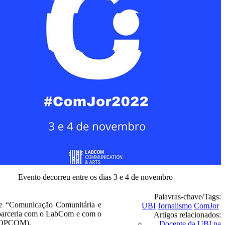
Evento decorreu entre os dias 3 e 4 de novembro
Palavras-chave/Tags:
 de “Comunicação Comunitária e
UBI
Jornalismo
ComJor
 parceria com o LabCom e com o
Artigos relacionados:
(SOPCOM).
Docente da UBI na