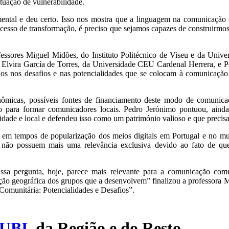
tuação de vulnerabilidade.
ntal e deu certo. Isso nos mostra que a linguagem na comunicação co
esso de transformação, é preciso que sejamos capazes de construirmo
essores Miguel Midões, do Instituto Politécnico de Viseu e da Unive
, Elvira García de Torres, da Universidade CEU Cardenal Herrera, e 
ados nos desafios e nas potencialidades que se colocam à comunicação
ômicas, possíveis fontes de financiamento deste modo de comunica
 para formar comunicadores locais. Pedro Jerónimo pontuou, ainda
dade e local e defendeu isso como um património valioso e que precis
, em tempos de popularização dos meios digitais em Portugal e no mu
mas não possuem mais uma relevância exclusiva devido ao fato de qu
a pergunta, hoje, parece mais relevante para a comunicação comun
ão geográfica dos grupos que a desenvolvem” finalizou a professora M
omunitária: Potencialidades e Desafios”.
UBI
, da Região e do Resto.