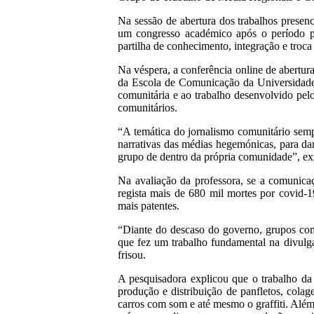
Na sessão de abertura dos trabalhos presen
um congresso académico após o período p
partilha de conhecimento, integração e troca
Na véspera, a conferência online de abertur
da Escola de Comunicação da Universidade
comunitária e ao trabalho desenvolvido p
comunitários.
“A temática do jornalismo comunitário semp
narrativas das médias hegemónicas, para da
grupo de dentro da própria comunidade”, ex
Na avaliação da professora, se a comunicaç
regista mais de 680 mil mortes por covid-1
mais patentes.
“Diante do descaso do governo, grupos com
que fez um trabalho fundamental na divulg
frisou.
A pesquisadora explicou que o trabalho da 
produção e distribuição de panfletos, colag
carros com som e até mesmo o graffiti. Além