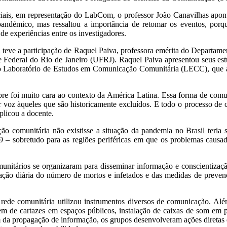
ciais, em representação do LabCom, o professor João Canavilhas apont
andémico, mas ressaltou a importância de retomar os eventos, por
 de experiências entre os investigadores.
a teve a participação de Raquel Paiva, professora emérita do Departa
 Federal do Rio de Janeiro (UFRJ). Raquel Paiva apresentou seus es
elo Laboratório de Estudos em Comunicação Comunitária (LECC), que 
re foi muito cara ao contexto da América Latina. Essa forma de comu
r voz àqueles que são historicamente excluídos. E todo o processo de
plicou a docente.
ão comunitária não existisse a situação da pandemia no Brasil teria s
9 – sobretudo para as regiões periféricas em que os problemas causad
unitários se organizaram para disseminar informação e conscientizaç
ação diária do número de mortos e infetados e das medidas de preven
rede comunitária utilizou instrumentos diversos de comunicação. Além
em de cartazes em espaços públicos, instalação de caixas de som em po
 da propagação de informação, os grupos desenvolveram ações diretas d