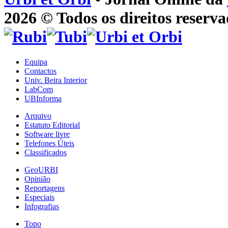
2026 © Todos os direitos reserva
Equipa
Contactos
Univ. Beira Interior
LabCom
UBInforma
Arquivo
Estatuto Editorial
Software livre
Telefones Úteis
Classificados
GeoURBI
Opinião
Reportagens
Especiais
Infografias
Topo