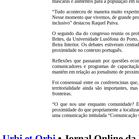
máscaras e alimentos para a população em si
“Tudo aconteceu de maneira muito experime
Nesse momento que vivemos, de grande proc
inclusivo” destacou Raquel Paiva.
O segundo dia do congresso reuniu os prof
Brites, da Universidade Lusófona do Porto
Beira Interior. Os debates estiveram centr
proximidade no contexto português.
Reflexões que passaram por questões econ
comunicadores e programas de capacitação
mantém em relação ao jornalismo de proximi
Foi consensual entre os conferencistas que
territorialidade ainda são importantes, 
fronteiras.
“O que nos une enquanto comunidade? Ess
proximidade do que propriamente a localizaç
uma comunicação intitulada “Comunicação C
Urbi et Orbi
• Jornal Online da