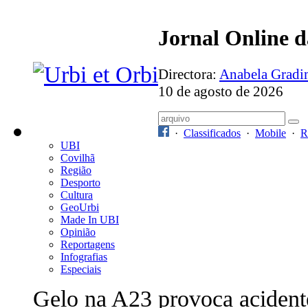
Jornal Online 
Directora:
Anabela Grad
10 de agosto de 2026
·
Classificados
·
Mobile
·
R
UBI
Covilhã
Região
Desporto
Cultura
GeoUrbi
Made In UBI
Opinião
Reportagens
Infografias
Especiais
Gelo na A23 provoca acident