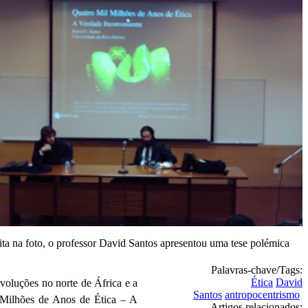
ita na foto, o professor David Santos apresentou uma tese polémica
Palavras-chave/Tags:
Ética
David
evoluções no norte de África e a
Santos
antropocentrismo
 Milhões de Anos de Ética – A
Artigos relacionados: