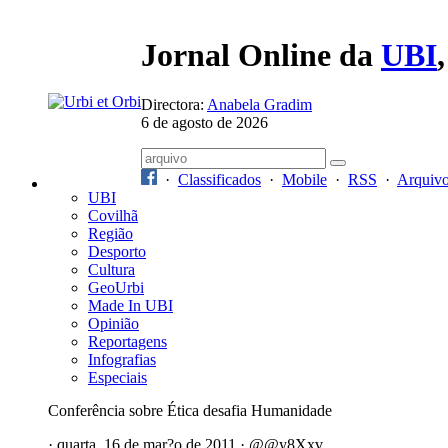
Jornal Online da
UBI
Directora:
Anabela Gradim
6 de agosto de 2026
·
Classificados
·
Mobile
·
RSS
·
Arquiv
UBI
Covilhã
Região
Desporto
Cultura
GeoUrbi
Made In UBI
Opinião
Reportagens
Infografias
Especiais
Conferência sobre Ética desafia Humanidade
· quarta, 16 de mar?o de 2011 · @@y8Xxv