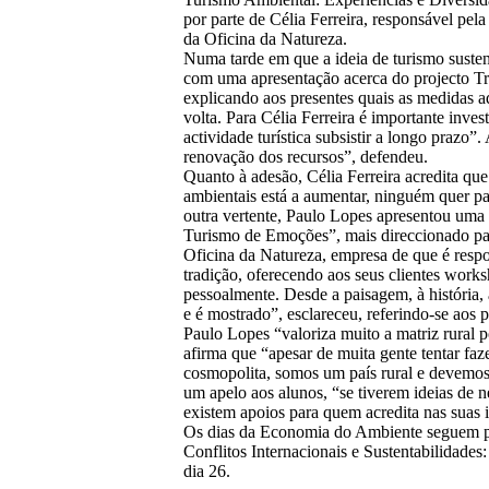
por parte de Célia Ferreira, responsável pel
da Oficina da Natureza.
Numa tarde em que a ideia de turismo sustent
com uma apresentação acerca do projecto T
explicando aos presentes quais as medidas a
volta. Para Célia Ferreira é importante invest
actividade turística subsistir a longo prazo
renovação dos recursos”, defendeu.
Quanto à adesão, Célia Ferreira acredita que
ambientais está a aumentar, ninguém quer p
outra vertente, Paulo Lopes apresentou uma
Turismo de Emoções”, mais direccionado par
Oficina da Natureza, empresa de que é respo
tradição, oferecendo aos seus clientes wor
pessoalmente. Desde a paisagem, à história, 
e é mostrado”, esclareceu, referindo-se aos
Paulo Lopes “valoriza muito a matriz rural 
afirma que “apesar de muita gente tentar faz
cosmopolita, somos um país rural e devemos
um apelo aos alunos, “se tiverem ideias de 
existem apoios para quem acredita nas suas i
Os dias da Economia do Ambiente seguem par
Conflitos Internacionais e Sustentabilidades
dia 26.