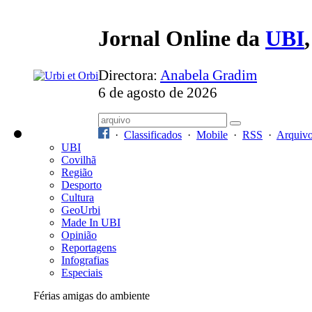
Jornal Online da
UBI
Directora:
Anabela Gradim
6 de agosto de 2026
·
Classificados
·
Mobile
·
RSS
·
Arquiv
UBI
Covilhã
Região
Desporto
Cultura
GeoUrbi
Made In UBI
Opinião
Reportagens
Infografias
Especiais
Férias amigas do ambiente