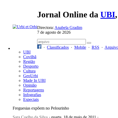
Jornal Online da
UBI
Directora:
Anabela Gradim
7 de agosto de 2026
·
Classificados
·
Mobile
·
RSS
·
Arquiv
UBI
Covilhã
Região
Desporto
Cultura
GeoUrbi
Made In UBI
Opinião
Reportagens
Infografias
Especiais
Freguesias expõem no Pelourinho
Sara Coelho da Silva
· quarta, 18 de maio de 2011 ·