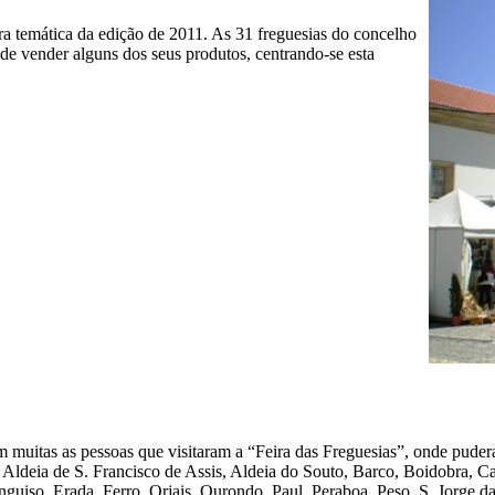
ra temática da edição de 2011. As 31 freguesias do concelho
de vender alguns dos seus produtos, centrando-se esta
 muitas as pessoas que visitaram a “Feira das Freguesias”, onde puder
: Aldeia de S. Francisco de Assis, Aldeia do Souto, Barco, Boidobra, 
iso, Erada, Ferro, Orjais, Ourondo, Paul, Peraboa, Peso, S. Jorge da 