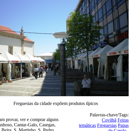
Freguesias da cidade expõem produtos típicos
Palavras-chave/Tags:
am provar, ver e comprar alguns
Covilhã
Feiras
Canhoso, Cantar-Galo, Casegas,
temáticas
Freguesias
Papas
Beira, S. Martinho, S. Pedro,
de Carolo.