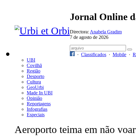
Jornal Online 
Directora:
Anabela Gradim
7 de agosto de 2026
·
Classificados
·
Mobile
·
R
UBI
Covilhã
Região
Desporto
Cultura
GeoUrbi
Made In UBI
Opinião
Reportagens
Infografias
Especiais
Aeroporto teima em não voar