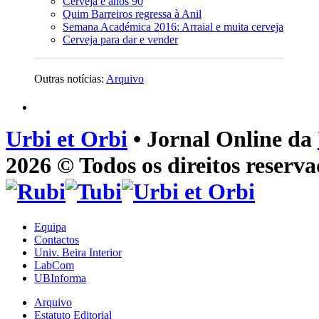
Cerveja e anos 90
Quim Barreiros regressa à Anil
Semana Académica 2016: Arraial e muita cerveja
Cerveja para dar e vender
Outras notícias:
Arquivo
Urbi et Orbi
• Jornal Online da
2026 © Todos os direitos reserva
Equipa
Contactos
Univ. Beira Interior
LabCom
UBInforma
Arquivo
Estatuto Editorial