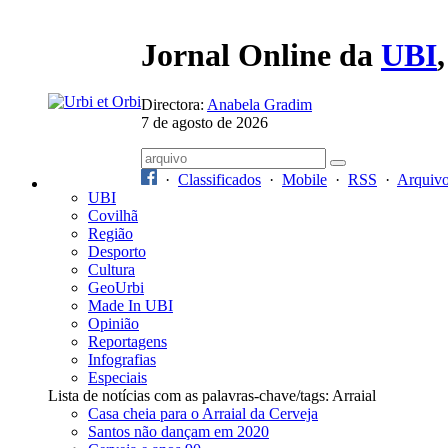
Jornal Online da
UBI
Directora:
Anabela Gradim
7 de agosto de 2026
·
Classificados
·
Mobile
·
RSS
·
Arquiv
UBI
Covilhã
Região
Desporto
Cultura
GeoUrbi
Made In UBI
Opinião
Reportagens
Infografias
Especiais
Lista de notícias com as palavras-chave/tags: Arraial
Casa cheia para o Arraial da Cerveja
Santos não dançam em 2020