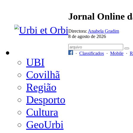
Jornal Online 
Directora:
Anabela Gradim
8 de agosto de 2026
·
Classificados
·
Mobile
·
R
UBI
Covilhã
Região
Desporto
Cultura
GeoUrbi