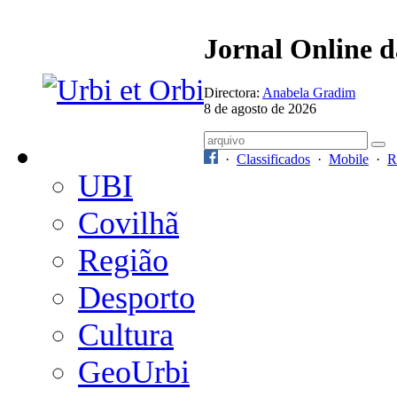
Jornal Online 
Directora:
Anabela Gradim
8 de agosto de 2026
·
Classificados
·
Mobile
·
R
UBI
Covilhã
Região
Desporto
Cultura
GeoUrbi