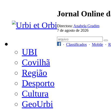
Jornal Online 
Directora:
Anabela Gradim
7 de agosto de 2026
·
Classificados
·
Mobile
·
R
UBI
Covilhã
Região
Desporto
Cultura
GeoUrbi