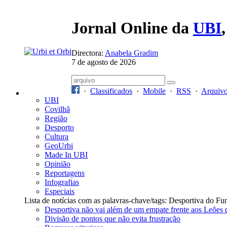
Jornal Online da
UBI
Directora:
Anabela Gradim
7 de agosto de 2026
·
Classificados
·
Mobile
·
RSS
·
Arquiv
UBI
Covilhã
Região
Desporto
Cultura
GeoUrbi
Made In UBI
Opinião
Reportagens
Infografias
Especiais
Lista de notícias com as palavras-chave/tags: Desportiva do F
Desportiva não vai além de um empate frente aos Leões 
Divisão de pontos que não evita frustração