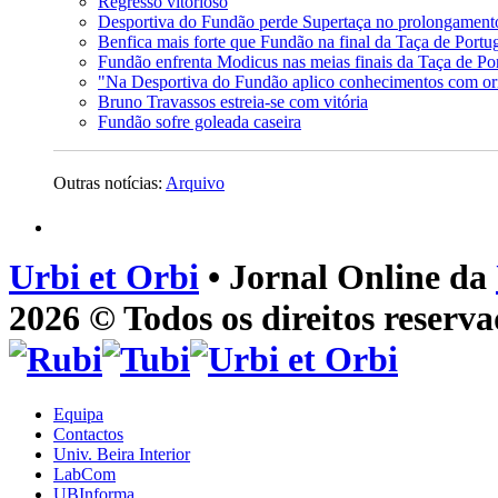
Regresso vitorioso
Desportiva do Fundão perde Supertaça no prolongament
Benfica mais forte que Fundão na final da Taça de Portug
Fundão enfrenta Modicus nas meias finais da Taça de Por
"Na Desportiva do Fundão aplico conhecimentos com or
Bruno Travassos estreia-se com vitória
Fundão sofre goleada caseira
Outras notícias:
Arquivo
Urbi et Orbi
• Jornal Online da
2026 © Todos os direitos reserva
Equipa
Contactos
Univ. Beira Interior
LabCom
UBInforma