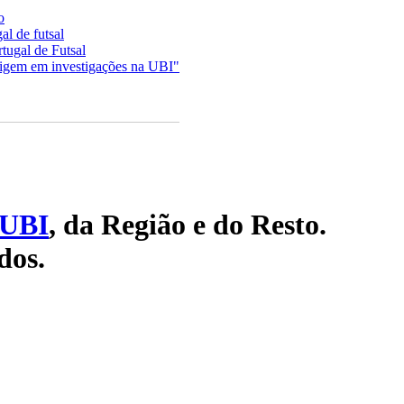
o
al de futsal
tugal de Futsal
igem em investigações na UBI"
UBI
, da Região e do Resto.
dos.