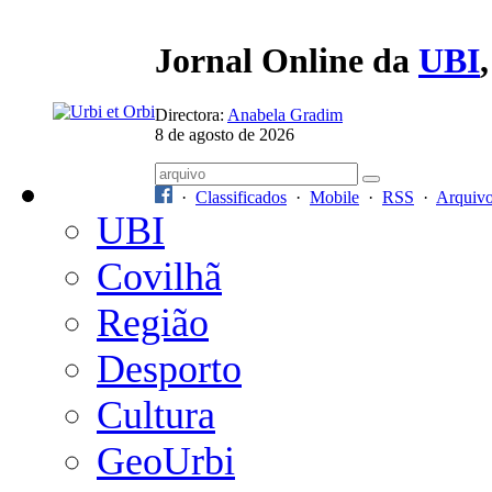
Jornal Online da
UBI
Directora:
Anabela Gradim
8 de agosto de 2026
·
Classificados
·
Mobile
·
RSS
·
Arquiv
UBI
Covilhã
Região
Desporto
Cultura
GeoUrbi