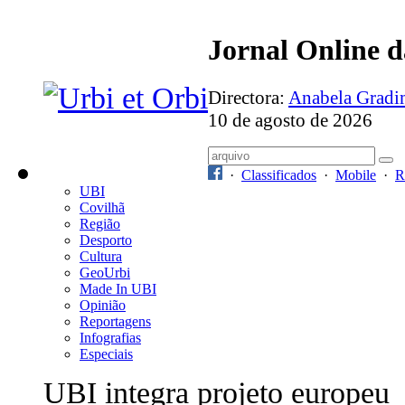
Jornal Online 
Directora:
Anabela Grad
10 de agosto de 2026
·
Classificados
·
Mobile
·
R
UBI
Covilhã
Região
Desporto
Cultura
GeoUrbi
Made In UBI
Opinião
Reportagens
Infografias
Especiais
UBI integra projeto europeu