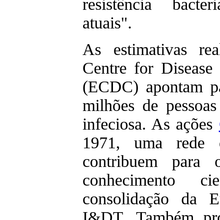
resistência bacte
atuais".
As estimativas re
Centre for Disease
(ECDC) apontam pa
milhões de pessoa
infeciosa. As ações
1971, uma rede d
contribuem para 
conhecimento c
consolidação da 
I&DT. Também pro