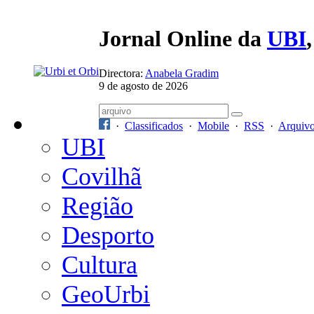
Jornal Online da
UBI
Directora:
Anabela Gradim
9 de agosto de 2026
·
Classificados
·
Mobile
·
RSS
·
Arquiv
UBI
Covilhã
Região
Desporto
Cultura
GeoUrbi