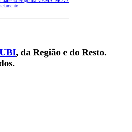
e qualidade ao Programa MAMA_MOVE
anciamento
UBI
, da Região e do Resto.
dos.