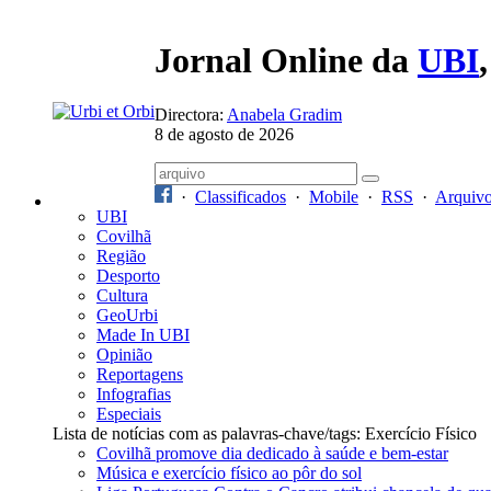
Jornal Online da
UBI
Directora:
Anabela Gradim
8 de agosto de 2026
·
Classificados
·
Mobile
·
RSS
·
Arquiv
UBI
Covilhã
Região
Desporto
Cultura
GeoUrbi
Made In UBI
Opinião
Reportagens
Infografias
Especiais
Lista de notícias com as palavras-chave/tags: Exercício Físico
Covilhã promove dia dedicado à saúde e bem-estar
Música e exercício físico ao pôr do sol