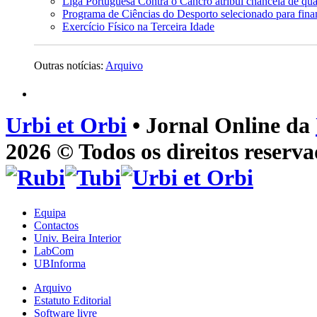
Liga Portuguesa Contra o Cancro atribui chancela d
Programa de Ciências do Desporto selecionado para fin
Exercício Físico na Terceira Idade
Outras notícias:
Arquivo
Urbi et Orbi
• Jornal Online da
2026 © Todos os direitos reserva
Equipa
Contactos
Univ. Beira Interior
LabCom
UBInforma
Arquivo
Estatuto Editorial
Software livre