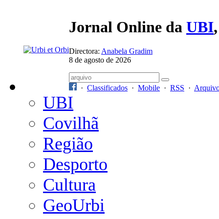
Jornal Online da
UBI
Directora:
Anabela Gradim
8 de agosto de 2026
·
Classificados
·
Mobile
·
RSS
·
Arquiv
UBI
Covilhã
Região
Desporto
Cultura
GeoUrbi