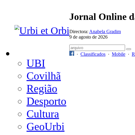
Jornal Online 
Directora:
Anabela Gradim
9 de agosto de 2026
·
Classificados
·
Mobile
·
R
UBI
Covilhã
Região
Desporto
Cultura
GeoUrbi