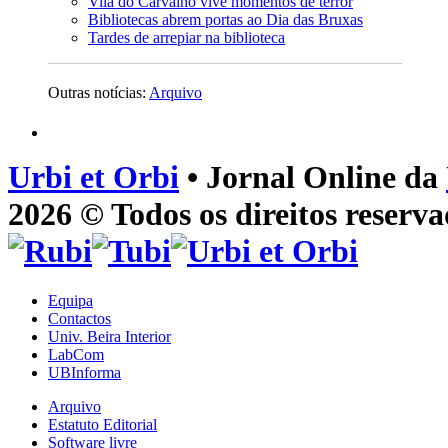
Vila do Carvalho vive momentos de terror
Bibliotecas abrem portas ao Dia das Bruxas
Tardes de arrepiar na biblioteca
Outras notícias:
Arquivo
Urbi et Orbi
• Jornal Online da
2026 © Todos os direitos reserva
Equipa
Contactos
Univ. Beira Interior
LabCom
UBInforma
Arquivo
Estatuto Editorial
Software livre