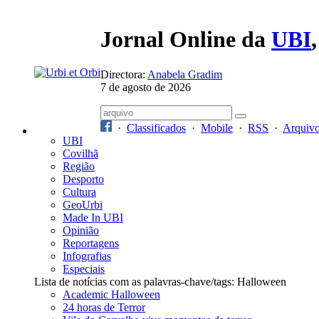
Jornal Online da
UBI
Directora:
Anabela Gradim
7 de agosto de 2026
·
Classificados
·
Mobile
·
RSS
·
Arquiv
UBI
Covilhã
Região
Desporto
Cultura
GeoUrbi
Made In UBI
Opinião
Reportagens
Infografias
Especiais
Lista de notícias com as palavras-chave/tags: Halloween
Academic Halloween
24 horas de Terror