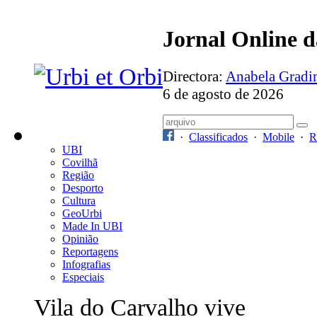
Jornal Online 
Directora:
Anabela Grad
6 de agosto de 2026
·
Classificados
·
Mobile
·
R
UBI
Covilhã
Região
Desporto
Cultura
GeoUrbi
Made In UBI
Opinião
Reportagens
Infografias
Especiais
Vila do Carvalho vive