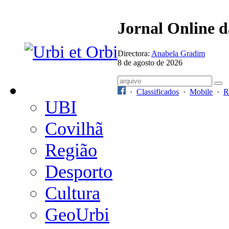
Jornal Online 
Directora:
Anabela Gradim
8 de agosto de 2026
·
Classificados
·
Mobile
·
R
UBI
Covilhã
Região
Desporto
Cultura
GeoUrbi