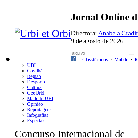
Jornal Online 
Directora:
Anabela Grad
9 de agosto de 2026
·
Classificados
·
Mobile
·
R
UBI
Covilhã
Região
Desporto
Cultura
GeoUrbi
Made In UBI
Opinião
Reportagens
Infografias
Especiais
Concurso Internacional de