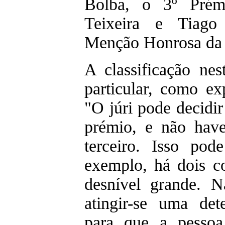
Bolba, o 3º Prém
Teixeira e Tiago
Menção Honrosa da 
A classificação nes
particular, como ex
"O júri pode decidi
prémio, e não have
terceiro. Isso pod
exemplo, há dois c
desnível grande. N
atingir-se uma det
para que a pessoa