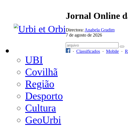
Jornal Online 
Directora:
Anabela Gradim
7 de agosto de 2026
·
Classificados
·
Mobile
·
R
UBI
Covilhã
Região
Desporto
Cultura
GeoUrbi