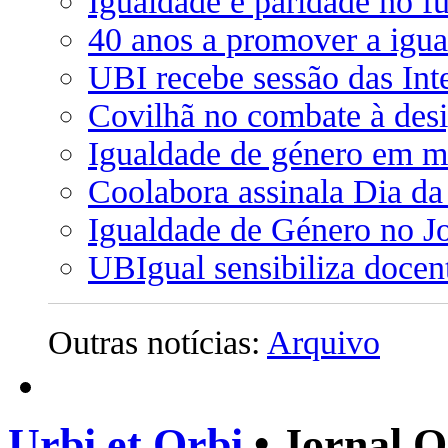
Igualdade e paridade no f
40 anos a promover a igua
UBI recebe sessão das Int
Covilhã no combate à des
Igualdade de género em m
Coolabora assinala Dia d
Igualdade de Género no J
UBIgual sensibiliza docen
Outras notícias:
Arquivo
Urbi et Orbi
• Jornal O