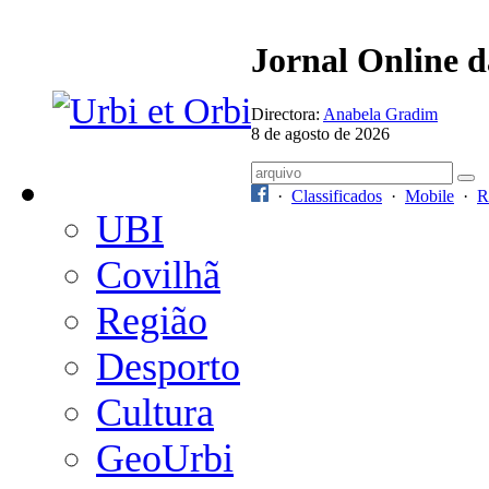
Jornal Online 
Directora:
Anabela Gradim
8 de agosto de 2026
·
Classificados
·
Mobile
·
R
UBI
Covilhã
Região
Desporto
Cultura
GeoUrbi