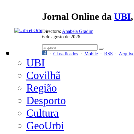
Jornal Online da
UBI
Directora:
Anabela Gradim
6 de agosto de 2026
·
Classificados
·
Mobile
·
RSS
·
Arquiv
UBI
Covilhã
Região
Desporto
Cultura
GeoUrbi