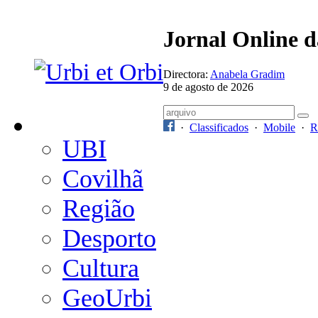
Jornal Online 
Directora:
Anabela Gradim
9 de agosto de 2026
·
Classificados
·
Mobile
·
R
UBI
Covilhã
Região
Desporto
Cultura
GeoUrbi