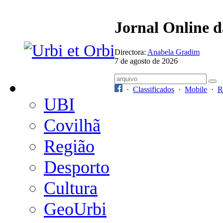
Jornal Online 
Directora:
Anabela Gradim
7 de agosto de 2026
·
Classificados
·
Mobile
·
R
UBI
Covilhã
Região
Desporto
Cultura
GeoUrbi