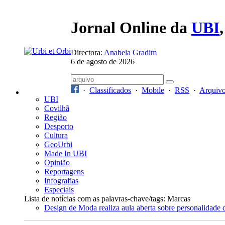
Jornal Online da
UBI
Directora:
Anabela Gradim
6 de agosto de 2026
·
Classificados
·
Mobile
·
RSS
·
Arquiv
UBI
Covilhã
Região
Desporto
Cultura
GeoUrbi
Made In UBI
Opinião
Reportagens
Infografias
Especiais
Lista de notícias com as palavras-chave/tags: Marcas
Design de Moda realiza aula aberta sobre personalidade 