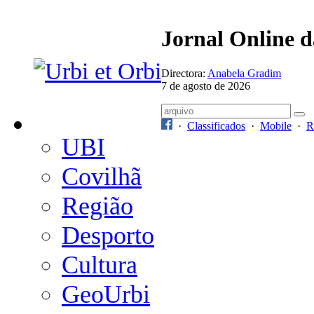
Jornal Online 
Directora:
Anabela Gradim
7 de agosto de 2026
·
Classificados
·
Mobile
·
R
UBI
Covilhã
Região
Desporto
Cultura
GeoUrbi