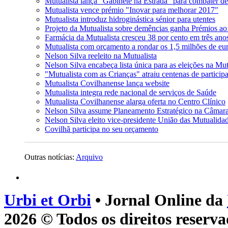
Mutualista lança "Gabinete na Estrada" para combater d
Mutualista vence prémio "Inovar para melhorar 2017"
Mutualista introduz hidroginástica sénior para utentes
Projeto da Mutualista sobre demências ganha Prémios ao
Farmácia da Mutualista cresceu 38 por cento em três ano
Mutualista com orçamento a rondar os 1,5 milhões de eu
Nelson Silva reeleito na Mutualista
Nelson Silva encabeça lista única para as eleições na Mut
"Mutualista com as Crianças" atraiu centenas de particip
Mutualista Covilhanense lança website
Mutualista integra rede nacional de serviços de Saúde
Mutualista Covilhanense alarga oferta no Centro Clínico
Nelson Silva assume Planeamento Estratégico na Câmar
Nelson Silva eleito vice-presidente União das Mutualida
Covilhã participa no seu orçamento
Outras notícias:
Arquivo
Urbi et Orbi
• Jornal Online da
2026 © Todos os direitos reserva