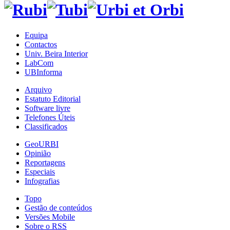
Equipa
Contactos
Univ. Beira Interior
LabCom
UBInforma
Arquivo
Estatuto Editorial
Software livre
Telefones Úteis
Classificados
GeoURBI
Opinião
Reportagens
Especiais
Infografias
Topo
Gestão de conteúdos
Versões Mobile
Sobre o RSS