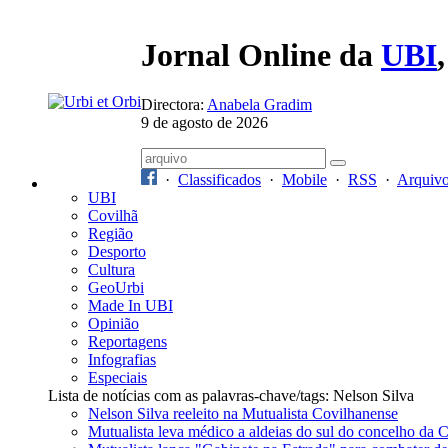
Jornal Online da
UBI
Directora:
Anabela Gradim
9 de agosto de 2026
·
Classificados
·
Mobile
·
RSS
·
Arquiv
UBI
Covilhã
Região
Desporto
Cultura
GeoUrbi
Made In UBI
Opinião
Reportagens
Infografias
Especiais
Lista de notícias com as palavras-chave/tags: Nelson Silva
Nelson Silva reeleito na Mutualista Covilhanense
Mutualista leva médico a aldeias do sul do concelho da 