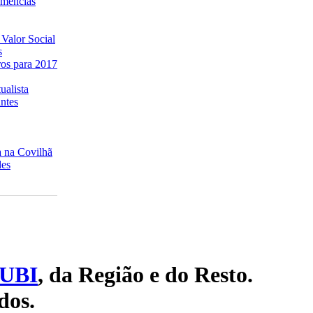
emências
 Valor Social
s
ros para 2017
ualista
antes
a na Covilhã
des
UBI
, da Região e do Resto.
dos.