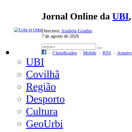
Jornal Online da
UBI
Directora:
Anabela Gradim
7 de agosto de 2026
·
Classificados
·
Mobile
·
RSS
·
Arquiv
UBI
Covilhã
Região
Desporto
Cultura
GeoUrbi