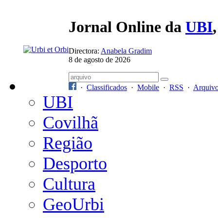
Jornal Online da
UBI
Directora:
Anabela Gradim
8 de agosto de 2026
·
Classificados
·
Mobile
·
RSS
·
Arquiv
UBI
Covilhã
Região
Desporto
Cultura
GeoUrbi