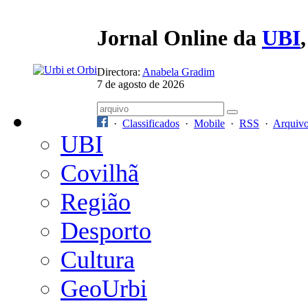
Jornal Online da
UBI
Directora:
Anabela Gradim
7 de agosto de 2026
·
Classificados
·
Mobile
·
RSS
·
Arquiv
UBI
Covilhã
Região
Desporto
Cultura
GeoUrbi