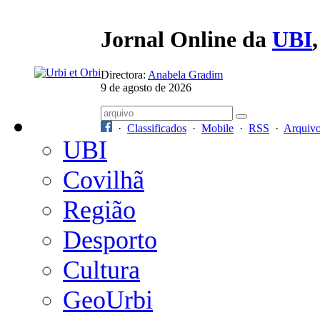
Jornal Online da
UBI
Directora:
Anabela Gradim
9 de agosto de 2026
·
Classificados
·
Mobile
·
RSS
·
Arquiv
UBI
Covilhã
Região
Desporto
Cultura
GeoUrbi