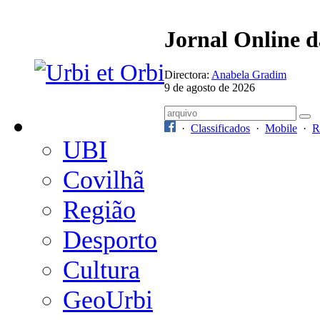
Jornal Online 
Directora:
Anabela Gradim
9 de agosto de 2026
·
Classificados
·
Mobile
·
R
UBI
Covilhã
Região
Desporto
Cultura
GeoUrbi