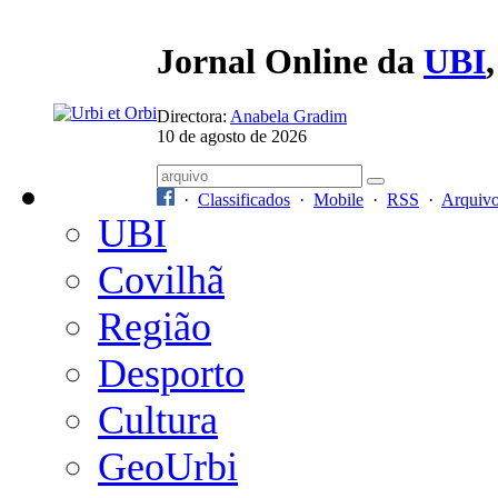
Jornal Online da
UBI
Directora:
Anabela Gradim
10 de agosto de 2026
·
Classificados
·
Mobile
·
RSS
·
Arquiv
UBI
Covilhã
Região
Desporto
Cultura
GeoUrbi