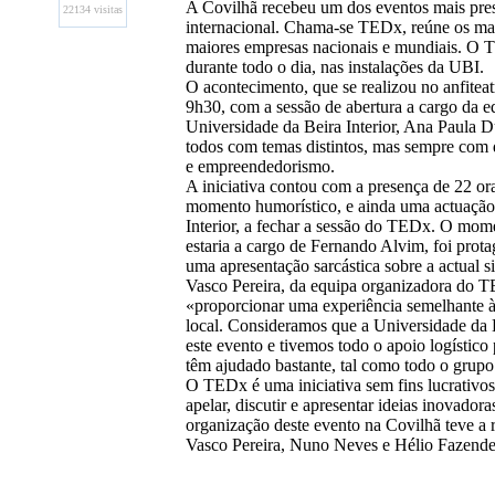
A Covilhã recebeu um dos eventos mais pres
22134 visitas
internacional. Chama-se TEDx, reúne os mai
maiores empresas nacionais e mundiais. O 
durante todo o dia, nas instalações da UBI.
O acontecimento, que se realizou no anfiteatr
9h30, com a sessão de abertura a cargo da e
Universidade da Beira Interior, Ana Paula D
todos com temas distintos, mas sempre com 
e empreendedorismo.
A iniciativa contou com a presença de 22 ora
momento humorístico, e ainda uma actuação 
Interior, a fechar a sessão do TEDx. O mo
estaria a cargo de Fernando Alvim, foi pro
uma apresentação sarcástica sobre a actual s
Vasco Pereira, da equipa organizadora do TE
«proporcionar uma experiência semelhante à
local. Consideramos que a Universidade da Be
este evento e tivemos todo o apoio logístico 
têm ajudado bastante, tal como todo o grupo
O TEDx é uma iniciativa sem fins lucrativos
apelar, discutir e apresentar ideias inovador
organização deste evento na Covilhã teve a 
Vasco Pereira, Nuno Neves e Hélio Fazende