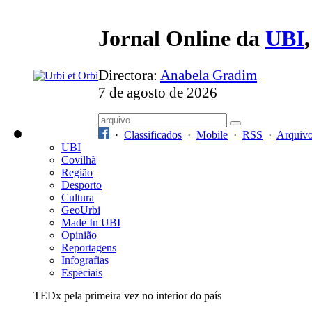
Jornal Online da
UBI
Directora:
Anabela Gradim
7 de agosto de 2026
·
Classificados
·
Mobile
·
RSS
·
Arquiv
UBI
Covilhã
Região
Desporto
Cultura
GeoUrbi
Made In UBI
Opinião
Reportagens
Infografias
Especiais
TEDx pela primeira vez no interior do país