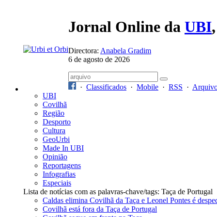
Jornal Online da
UBI
Directora:
Anabela Gradim
6 de agosto de 2026
·
Classificados
·
Mobile
·
RSS
·
Arquiv
UBI
Covilhã
Região
Desporto
Cultura
GeoUrbi
Made In UBI
Opinião
Reportagens
Infografias
Especiais
Lista de notícias com as palavras-chave/tags: Taça de Portugal
Caldas elimina Covilhã da Taça e Leonel Pontes é despe
Covilhã está fora da Taça de Portugal