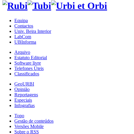
Equipa
Contactos
Univ. Beira Interior
LabCom
UBInforma
Arquivo
Estatuto Editorial
Software livre
Telefones Úteis
Classificados
GeoURBI
Opinião
Reportagens
Especiais
Infografias
Topo
Gestão de conteúdos
Versões Mobile
Sobre o RSS