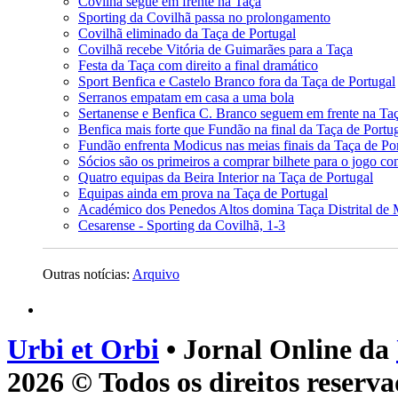
Covilhã segue em frente na Taça
Sporting da Covilhã passa no prolongamento
Covilhã eliminado da Taça de Portugal
Covilhã recebe Vitória de Guimarães para a Taça
Festa da Taça com direito a final dramático
Sport Benfica e Castelo Branco fora da Taça de Portugal
Serranos empatam em casa a uma bola
Sertanense e Benfica C. Branco seguem em frente na Ta
Benfica mais forte que Fundão na final da Taça de Portug
Fundão enfrenta Modicus nas meias finais da Taça de Por
Sócios são os primeiros a comprar bilhete para o jogo c
Quatro equipas da Beira Interior na Taça de Portugal
Equipas ainda em prova na Taça de Portugal
Académico dos Penedos Altos domina Taça Distrital de 
Cesarense - Sporting da Covilhã, 1-3
Outras notícias:
Arquivo
Urbi et Orbi
• Jornal Online da
2026 © Todos os direitos reserva