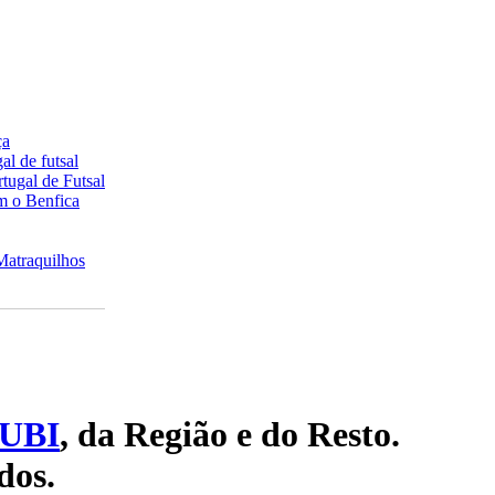
ça
al de futsal
tugal de Futsal
om o Benfica
Matraquilhos
UBI
, da Região e do Resto.
dos.