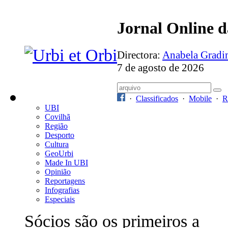
Jornal Online 
Directora:
Anabela Grad
7 de agosto de 2026
·
Classificados
·
Mobile
·
R
UBI
Covilhã
Região
Desporto
Cultura
GeoUrbi
Made In UBI
Opinião
Reportagens
Infografias
Especiais
Sócios são os primeiros a