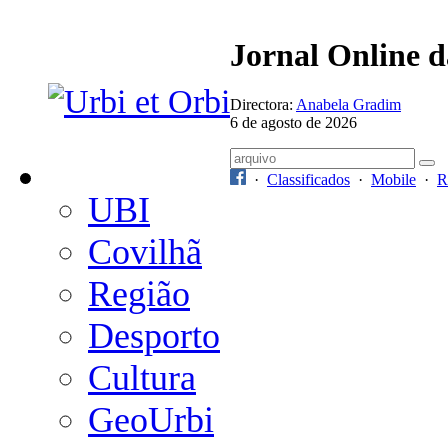
Jornal Online 
Directora:
Anabela Gradim
6 de agosto de 2026
·
Classificados
·
Mobile
·
R
UBI
Covilhã
Região
Desporto
Cultura
GeoUrbi