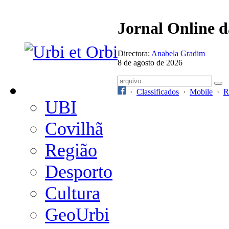
Jornal Online 
Directora:
Anabela Gradim
8 de agosto de 2026
·
Classificados
·
Mobile
·
R
UBI
Covilhã
Região
Desporto
Cultura
GeoUrbi