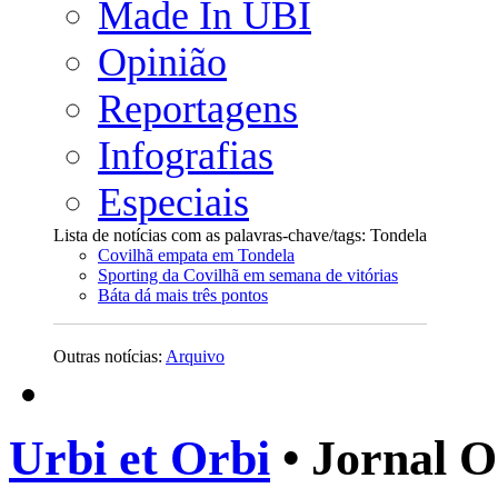
Made In UBI
Opinião
Reportagens
Infografias
Especiais
Lista de notícias com as palavras-chave/tags: Tondela
Covilhã empata em Tondela
Sporting da Covilhã em semana de vitórias
Báta dá mais três pontos
Outras notícias:
Arquivo
Urbi et Orbi
• Jornal O