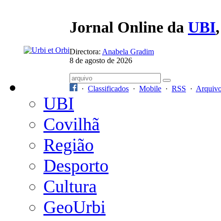
Jornal Online da
UBI
Directora:
Anabela Gradim
8 de agosto de 2026
·
Classificados
·
Mobile
·
RSS
·
Arquiv
UBI
Covilhã
Região
Desporto
Cultura
GeoUrbi