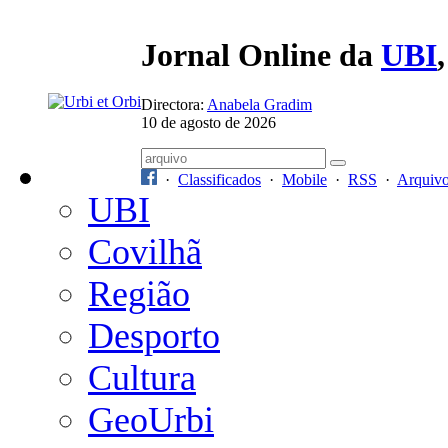
Jornal Online da
UBI
Directora:
Anabela Gradim
10 de agosto de 2026
·
Classificados
·
Mobile
·
RSS
·
Arquiv
UBI
Covilhã
Região
Desporto
Cultura
GeoUrbi