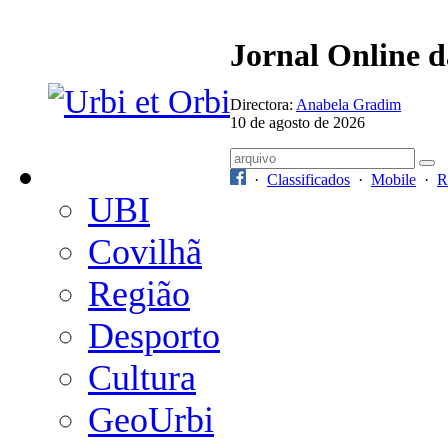
Jornal Online 
Directora:
Anabela Gradim
10 de agosto de 2026
·
Classificados
·
Mobile
·
R
UBI
Covilhã
Região
Desporto
Cultura
GeoUrbi