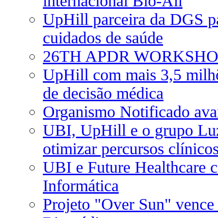
internacional Bio-All
UpHill parceira da DGS pa
cuidados de saúde
26TH APDR WORKSHOP: U
UpHill com mais 3,5 milhõ
de decisão médica
Organismo Notificado av
UBI, UpHill e o grupo Lu
otimizar percursos clínico
UBI e Future Healthcare c
Informática
Projeto "Over Sun" vence