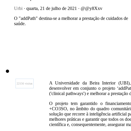
Urbi
· quarta, 21 de julho de 2021 · @@y8Xxv
O "addPath" destina-se a melhorar a prestação de cuidados de
saúde.
A Universidade da Beira Interior (UBI
22156 visitas
desenvolver em conjunto o projeto ‘addPath
('clinical pathways') e melhorar a prestação
O projeto tem garantido o financiamen
+CO3SO, no âmbito do quadro comunitário
solução que recorre à inteligência artificial
melhores práticas e garantir que todos os d
científica e, consequentemente, assegurar ma