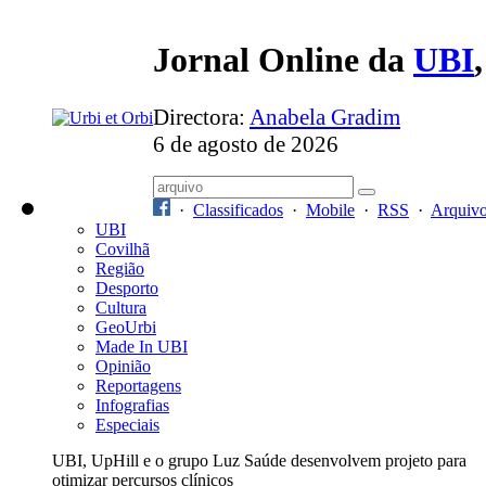
Jornal Online da
UBI
Directora:
Anabela Gradim
6 de agosto de 2026
·
Classificados
·
Mobile
·
RSS
·
Arquiv
UBI
Covilhã
Região
Desporto
Cultura
GeoUrbi
Made In UBI
Opinião
Reportagens
Infografias
Especiais
UBI, UpHill e o grupo Luz Saúde desenvolvem projeto para
otimizar percursos clínicos