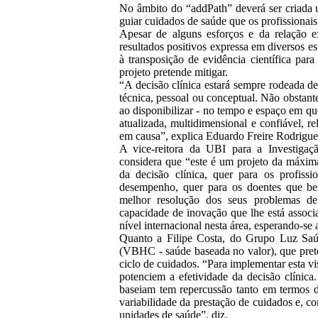
No âmbito do “addPath” deverá ser criada
guiar cuidados de saúde que os profissiona
Apesar de alguns esforços e da relação ex
resultados positivos expressa em diversos es
à transposição de evidência científica para
projeto pretende mitigar.
“A decisão clínica estará sempre rodeada de
técnica, pessoal ou conceptual. Não obstante
ao disponibilizar - no tempo e espaço em qu
atualizada, multidimensional e confiável,
em causa”, explica Eduardo Freire Rodrigue
A vice-reitora da UBI para a Investigaç
considera que “este é um projeto da máxima
da decisão clínica, quer para os profiss
desempenho, quer para os doentes que be
melhor resolução dos seus problemas d
capacidade de inovação que lhe está associ
nível internacional nesta área, esperando-se
Quanto a Filipe Costa, do Grupo Luz Saúd
(VBHC - saúde baseada no valor), que prete
ciclo de cuidados. “Para implementar esta vi
potenciem a efetividade da decisão clínic
baseiam tem repercussão tanto em termos d
variabilidade da prestação de cuidados e, 
unidades de saúde”, diz.