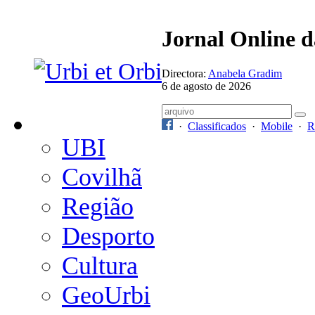
Jornal Online 
Directora:
Anabela Gradim
6 de agosto de 2026
·
Classificados
·
Mobile
·
R
UBI
Covilhã
Região
Desporto
Cultura
GeoUrbi